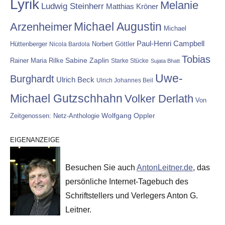
Lyrik
Melanie
Ludwig Steinherr
Matthias Kröner
Michael Augustin
Arzenheimer
Michael
Paul-Henri Campbell
Hüttenberger
Nicola Bardola
Norbert Göttler
Tobias
Rainer Maria Rilke
Sabine Zaplin
Starke Stücke
Sujata Bhatt
Uwe-
Burghardt
Ulrich Beck
Ulrich Johannes Beil
Michael Gutzschhahn
Volker Derlath
Von
Wolfgang Oppler
Zeitgenossen: Netz-Anthologie
EIGENANZEIGE
Besuchen Sie auch
AntonLeitner.de
, das
persönliche Internet-Tagebuch des
Schriftstellers und Verlegers Anton G.
Leitner.