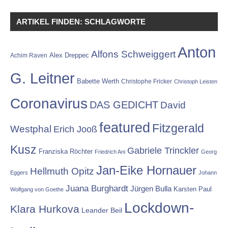
ARTIKEL FINDEN: SCHLAGWORTE
Anton
Alfons Schweiggert
Alex Dreppec
Achim Raven
G. Leitner
Babette Werth
Christophe Fricker
Christoph Leisten
Coronavirus
DAS GEDICHT
David
featured
Fitzgerald
Westphal
Erich Jooß
Kusz
Gabriele Trinckler
Franziska Röchter
Friedrich Ani
Georg
Jan-Eike Hornauer
Hellmuth Opitz
Eggers
Johann
Juana Burghardt
Jürgen Bulla
Karsten Paul
Wolfgang von Goethe
Lockdown-
Klara Hurkova
Leander Beil