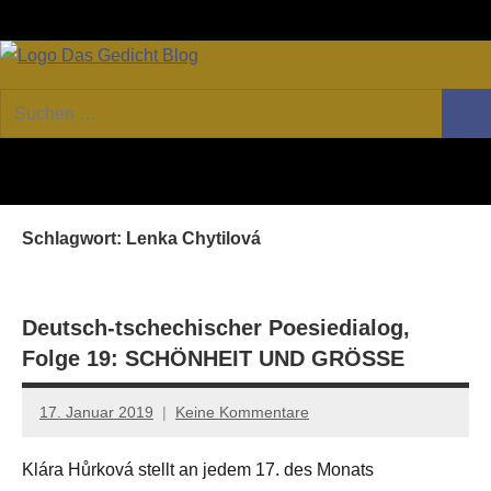
Zum
Facebook
Twitter
Youtube
Fee
Inhalt
springen
DAS
Online-
Suchen
Forum
Such
GEDICHT
nach:
von
DAS
blog
GEDICHT.
Zeitschrift
Schlagwort:
Lenka Chytilová
für
Lyrik,
Essay
und
Deutsch-tschechischer Poesiedialog,
Kritik
Folge 19: SCHÖNHEIT UND GRÖSSE
17. Januar 2019
Keine Kommentare
Anton
G.
Klára Hůrková stellt an jedem 17. des Monats
Leitner