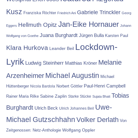
Kusz
Gabriele Trinckler
Franziska Röchter
Friedrich Ani
Georg
Jan-Eike Hornauer
Hellmuth Opitz
Eggers
Johann
Juana Burghardt
Jürgen Bulla
Karsten Paul
Wolfgang von Goethe
Lockdown-
Klara Hurkova
Leander Beil
Lyrik
Melanie
Ludwig Steinherr
Matthias Kröner
Michael Augustin
Arzenheimer
Michael
Paul-Henri Campbell
Hüttenberger
Nicola Bardola
Norbert Göttler
Tobias
Rainer Maria Rilke
Sabine Zaplin
Starke Stücke
Sujata Bhatt
Uwe-
Burghardt
Ulrich Beck
Ulrich Johannes Beil
Michael Gutzschhahn
Volker Derlath
Von
Wolfgang Oppler
Zeitgenossen: Netz-Anthologie