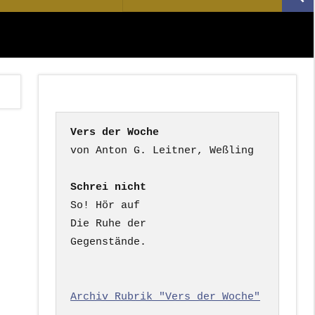
Suc
nach:
Vers der Woche
Schrei nicht
So! Hör auf

Die Ruhe der

Gegenstände.

Archiv Rubrik "Vers der Woche"