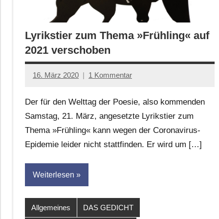
Lyrikstier zum Thema »Frühling« auf
2021 verschoben
16. März 2020
1 Kommentar
Jan-
Eike
Der für den Welttag der Poesie, also kommenden
Hornauer
Samstag, 21. März, angesetzte Lyrikstier zum
für
Thema »Frühling« kann wegen der Coronavirus-
dasgedichtblog
Epidemie leider nicht stattfinden. Er wird um […]
Weiterlesen
Allgemeines
DAS GEDICHT