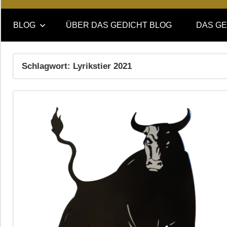
Online-
DAS
Forum
BLOG
ÜBER DAS GEDICHT BLOG
DAS GE
von
GEDICHT
DAS
GEDICHT.
blog
Schlagwort:
Lyrikstier 2021
Zeitschrift
für
Lyrik,
Essay
und
Kritik