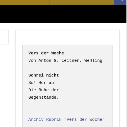
Suc
nach:
Vers der Woche
Schrei nicht
So! Hör auf

Die Ruhe der

Gegenstände.

Archiv Rubrik "Vers der Woche"