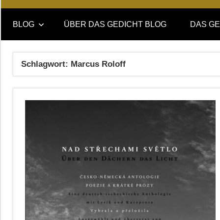
Online-
DAS
Forum
BLOG
ÜBER DAS GEDICHT BLOG
DAS GE
von
GEDICHT
DAS
GEDICHT.
blog
Schlagwort:
Marcus Roloff
Zeitschrift
für
Lyrik,
Essay
und
Kritik