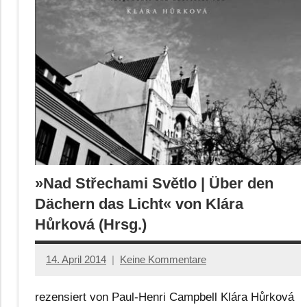
»Nad Střechami Světlo | Über den
Dächern das Licht« von Klára
Hůrková (Hrsg.)
14. April 2014
Keine Kommentare
Anton
G.
rezensiert von Paul-Henri Campbell Klára Hůrková
Leitner