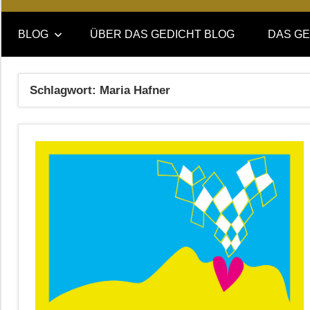
Online-
DAS
Forum
BLOG
ÜBER DAS GEDICHT BLOG
DAS GE
von
GEDICHT
DAS
GEDICHT.
blog
Schlagwort:
Maria Hafner
Zeitschrift
für
Lyrik,
Essay
und
Kritik