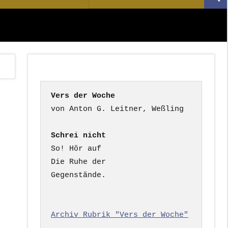
Suc
nach:
Vers der Woche
Schrei nicht
So! Hör auf

Die Ruhe der

Gegenstände.

Archiv Rubrik "Vers der Woche"