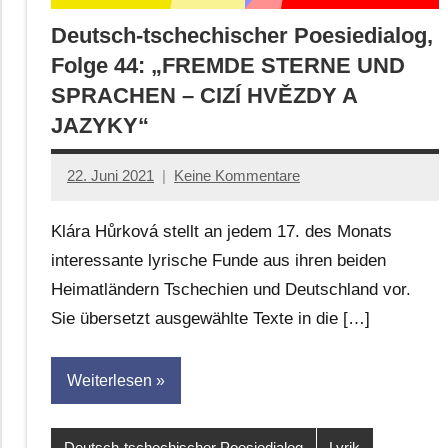
Deutsch-tschechischer Poesiedialog,
Folge 44: „FREMDE STERNE UND
SPRACHEN – CIZÍ HVĚZDY A
JAZYKY“
22. Juni 2021
Keine Kommentare
Anton
G.
Klára Hůrková stellt an jedem 17. des Monats
Leitner
interessante lyrische Funde aus ihren beiden
Heimatländern Tschechien und Deutschland vor.
Sie übersetzt ausgewählte Texte in die […]
Weiterlesen
Deutsch-tschechischer Poesiedialog
Lyrik