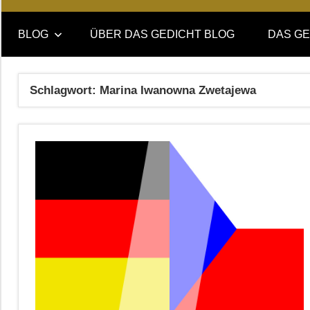
Online-
DAS
Forum
BLOG
ÜBER DAS GEDICHT BLOG
DAS GE
von
GEDICHT
DAS
GEDICHT.
blog
Schlagwort:
Marina Iwanowna Zwetajewa
Zeitschrift
für
Lyrik,
Essay
und
Kritik