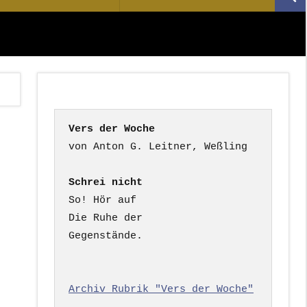
Suc
nach:
Vers der Woche
Schrei nicht
So! Hör auf

Die Ruhe der

Gegenstände.

Archiv Rubrik "Vers der Woche"