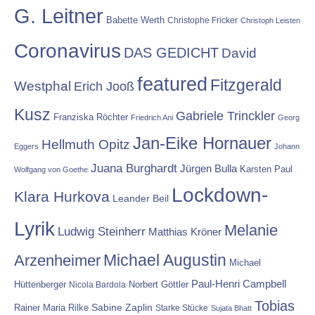
G. Leitner
Babette Werth
Christophe Fricker
Christoph Leisten
Coronavirus
DAS GEDICHT
David
featured
Fitzgerald
Westphal
Erich Jooß
Kusz
Gabriele Trinckler
Franziska Röchter
Friedrich Ani
Georg
Jan-Eike Hornauer
Hellmuth Opitz
Eggers
Johann
Juana Burghardt
Jürgen Bulla
Karsten Paul
Wolfgang von Goethe
Lockdown-
Klara Hurkova
Leander Beil
Lyrik
Melanie
Ludwig Steinherr
Matthias Kröner
Michael Augustin
Arzenheimer
Michael
Paul-Henri Campbell
Hüttenberger
Nicola Bardola
Norbert Göttler
Tobias
Rainer Maria Rilke
Sabine Zaplin
Starke Stücke
Sujata Bhatt