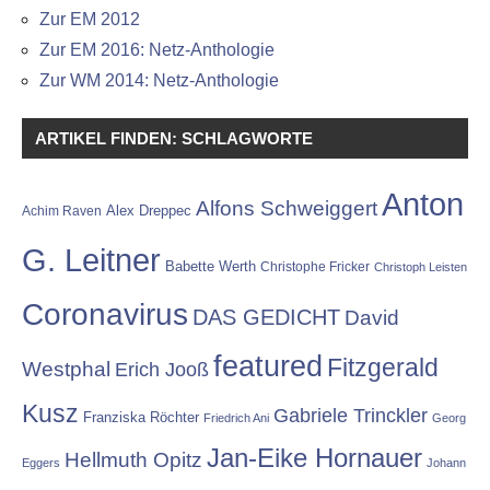
Zur EM 2012
Zur EM 2016: Netz-Anthologie
Zur WM 2014: Netz-Anthologie
ARTIKEL FINDEN: SCHLAGWORTE
Anton
Alfons Schweiggert
Alex Dreppec
Achim Raven
G. Leitner
Babette Werth
Christophe Fricker
Christoph Leisten
Coronavirus
DAS GEDICHT
David
featured
Fitzgerald
Westphal
Erich Jooß
Kusz
Gabriele Trinckler
Franziska Röchter
Friedrich Ani
Georg
Jan-Eike Hornauer
Hellmuth Opitz
Eggers
Johann