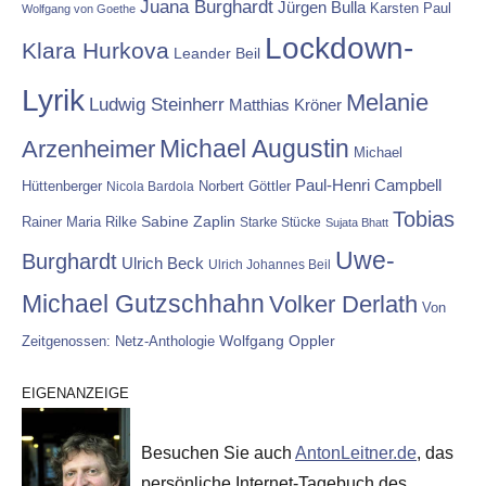
Juana Burghardt
Jürgen Bulla
Karsten Paul
Wolfgang von Goethe
Lockdown-
Klara Hurkova
Leander Beil
Lyrik
Melanie
Ludwig Steinherr
Matthias Kröner
Michael Augustin
Arzenheimer
Michael
Paul-Henri Campbell
Hüttenberger
Nicola Bardola
Norbert Göttler
Tobias
Rainer Maria Rilke
Sabine Zaplin
Starke Stücke
Sujata Bhatt
Uwe-
Burghardt
Ulrich Beck
Ulrich Johannes Beil
Michael Gutzschhahn
Volker Derlath
Von
Wolfgang Oppler
Zeitgenossen: Netz-Anthologie
EIGENANZEIGE
Besuchen Sie auch
AntonLeitner.de
, das
persönliche Internet-Tagebuch des