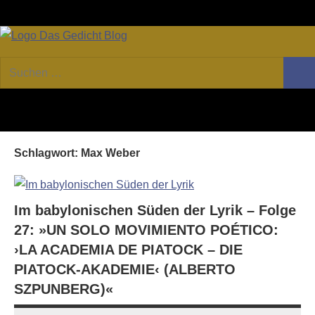
Zum
Facebook
Twitter
Youtube
Fee
Inhalt
springen
DAS
Online-
Suchen
Forum
Such
GEDICHT
nach:
von
DAS
blog
GEDICHT.
Zeitschrift
Schlagwort:
Max Weber
für
Lyrik,
Essay
und
Im babylonischen Süden der Lyrik – Folge
Kritik
27: »UN SOLO MOVIMIENTO POÉTICO:
›LA ACADEMIA DE PIATOCK – DIE
PIATOCK-AKADEMIE‹ (ALBERTO
SZPUNBERG)«