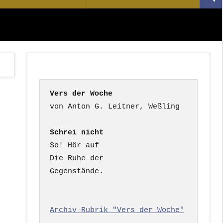
Suc
nach:
Vers der Woche
Schrei nicht
So! Hör auf

Die Ruhe der

Gegenstände.

Archiv Rubrik "Vers der Woche"