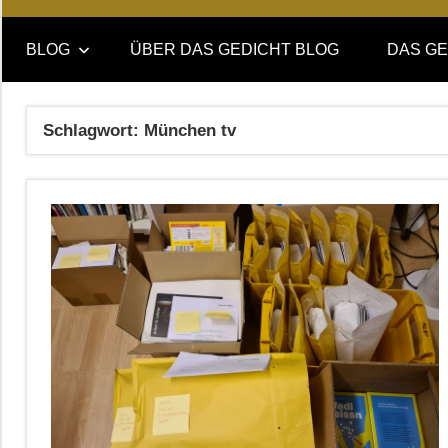
Online-
DAS
Forum
BLOG
ÜBER DAS GEDICHT BLOG
DAS GE
von
GEDICHT
DAS
GEDICHT.
blog
Schlagwort:
München tv
Zeitschrift
für
Lyrik,
Essay
und
Kritik