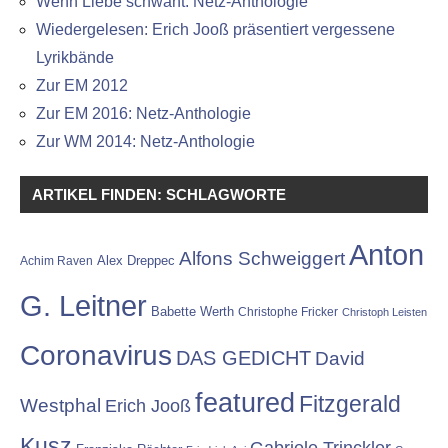
Wenn Liebe schwant: Netz-Anthologie
Wiedergelesen: Erich Jooß präsentiert vergessene
Lyrikbände
Zur EM 2012
Zur EM 2016: Netz-Anthologie
Zur WM 2014: Netz-Anthologie
ARTIKEL FINDEN: SCHLAGWORTE
Anton
Alfons Schweiggert
Alex Dreppec
Achim Raven
G. Leitner
Babette Werth
Christophe Fricker
Christoph Leisten
Coronavirus
DAS GEDICHT
David
featured
Fitzgerald
Westphal
Erich Jooß
Kusz
Gabriele Trinckler