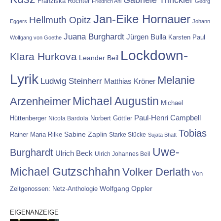
Franziska Röchter
Friedrich Ani
Georg
Jan-Eike Hornauer
Hellmuth Opitz
Eggers
Johann
Juana Burghardt
Jürgen Bulla
Karsten Paul
Wolfgang von Goethe
Lockdown-
Klara Hurkova
Leander Beil
Lyrik
Melanie
Ludwig Steinherr
Matthias Kröner
Michael Augustin
Arzenheimer
Michael
Paul-Henri Campbell
Hüttenberger
Nicola Bardola
Norbert Göttler
Tobias
Rainer Maria Rilke
Sabine Zaplin
Starke Stücke
Sujata Bhatt
Uwe-
Burghardt
Ulrich Beck
Ulrich Johannes Beil
Michael Gutzschhahn
Volker Derlath
Von
Wolfgang Oppler
Zeitgenossen: Netz-Anthologie
EIGENANZEIGE