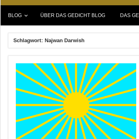
Online-
DAS
Forum
BLOG
ÜBER DAS GEDICHT BLOG
DAS GE
von
GEDICHT
DAS
GEDICHT.
blog
Schlagwort:
Najwan Darwish
Zeitschrift
für
Lyrik,
Essay
und
Kritik