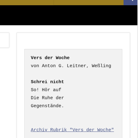
Suc
nach:
Vers der Woche
Schrei nicht
So! Hör auf

Die Ruhe der

Gegenstände.

Archiv Rubrik "Vers der Woche"