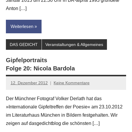
Januar 2013 um 22.30 Uhr in BR-alpha 1993 gründete
Anton […]
Weiterlesen
DAS GEDICHT
Veranstaltungen & Allgemeines
Gipfelportraits
Folge 20: Nicola Bardola
12. Dezember 2012
Keine Kommentare
Anton
G.
Der Münchner Fotograf Volker Derlath hat das
Leitner
»Internationale Gipfeltreffen der Poesie« am 23.10.2012
im Literaturhaus München in Bildern festgehalten. Wir
zeigen auf dasgedichtblog die schönsten […]