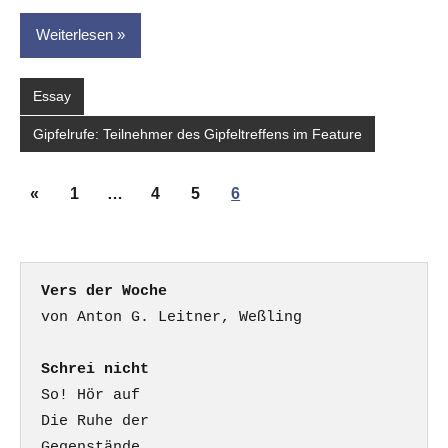
Weiterlesen
Essay
Gipfelrufe: Teilnehmer des Gipfeltreffens im Feature
Seitennummerierung
Vorherige
«
1
…
4
5
6
der
Beiträge
Beiträge
Vers der Woche
Schrei nicht
So! Hör auf

Die Ruhe der

Gegenstände.
