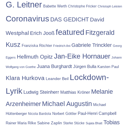
G. Leitner
Babette Werth
Christophe Fricker
Christoph Leisten
Coronavirus
DAS GEDICHT
David
featured
Fitzgerald
Westphal
Erich Jooß
Kusz
Gabriele Trinckler
Franziska Röchter
Friedrich Ani
Georg
Jan-Eike Hornauer
Hellmuth Opitz
Eggers
Johann
Juana Burghardt
Jürgen Bulla
Karsten Paul
Wolfgang von Goethe
Lockdown-
Klara Hurkova
Leander Beil
Lyrik
Melanie
Ludwig Steinherr
Matthias Kröner
Michael Augustin
Arzenheimer
Michael
Paul-Henri Campbell
Hüttenberger
Nicola Bardola
Norbert Göttler
Tobias
Rainer Maria Rilke
Sabine Zaplin
Starke Stücke
Sujata Bhatt