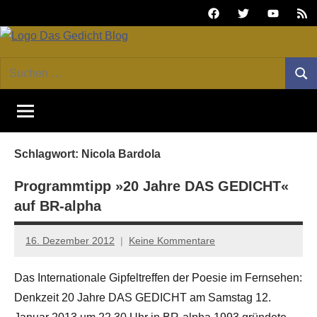
Zum
Facebook
Twitter
Youtube
Fee
Inhalt
springen
DAS
Online-
Suchen
Forum
Such
GEDICHT
nach:
von
DAS
blog
GEDICHT.
Zeitschrift
Schlagwort:
Nicola Bardola
für
Lyrik,
Programmtipp »20 Jahre DAS GEDICHT«
Essay
auf BR-alpha
und
Kritik
16. Dezember 2012
Keine Kommentare
Anton
G.
Das Internationale Gipfeltreffen der Poesie im Fernsehen:
Leitner
Denkzeit 20 Jahre DAS GEDICHT am Samstag 12.