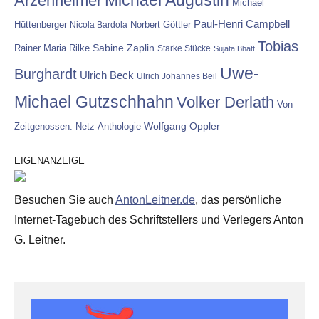
Arzenheimer
Michael
Paul-Henri Campbell
Hüttenberger
Nicola Bardola
Norbert Göttler
Tobias
Rainer Maria Rilke
Sabine Zaplin
Starke Stücke
Sujata Bhatt
Uwe-
Burghardt
Ulrich Beck
Ulrich Johannes Beil
Michael Gutzschhahn
Volker Derlath
Von
Wolfgang Oppler
Zeitgenossen: Netz-Anthologie
EIGENANZEIGE
Besuchen Sie auch
AntonLeitner.de
, das persönliche
Internet-Tagebuch des Schriftstellers und Verlegers Anton
G. Leitner.