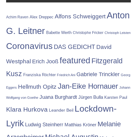
Anton
Alfons Schweiggert
Alex Dreppec
Achim Raven
G. Leitner
Babette Werth
Christophe Fricker
Christoph Leisten
Coronavirus
DAS GEDICHT
David
featured
Fitzgerald
Westphal
Erich Jooß
Kusz
Gabriele Trinckler
Franziska Röchter
Friedrich Ani
Georg
Jan-Eike Hornauer
Hellmuth Opitz
Eggers
Johann
Juana Burghardt
Jürgen Bulla
Karsten Paul
Wolfgang von Goethe
Lockdown-
Klara Hurkova
Leander Beil
Lyrik
Melanie
Ludwig Steinherr
Matthias Kröner
Michael Augustin