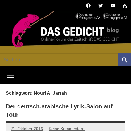
Zum
Facebook
Twitter
Youtube
Fee
Inhalt
springen
DAS
Online-
Suchen
Forum
Such
GEDICHT
nach:
von
DAS
blog
GEDICHT.
Zeitschrift
Schlagwort:
Nouri Al Jarrah
für
Lyrik,
Der deutsch-arabische Lyrik-Salon auf
Essay
Tour
und
Kritik
21. Oktober 2016
Keine Kommentare