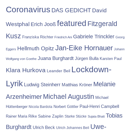
Coronavirus
DAS GEDICHT
David
featured
Fitzgerald
Westphal
Erich Jooß
Kusz
Gabriele Trinckler
Franziska Röchter
Friedrich Ani
Georg
Jan-Eike Hornauer
Hellmuth Opitz
Eggers
Johann
Juana Burghardt
Jürgen Bulla
Karsten Paul
Wolfgang von Goethe
Lockdown-
Klara Hurkova
Leander Beil
Lyrik
Melanie
Ludwig Steinherr
Matthias Kröner
Michael Augustin
Arzenheimer
Michael
Paul-Henri Campbell
Hüttenberger
Nicola Bardola
Norbert Göttler
Tobias
Rainer Maria Rilke
Sabine Zaplin
Starke Stücke
Sujata Bhatt
Uwe-
Burghardt
Ulrich Beck
Ulrich Johannes Beil