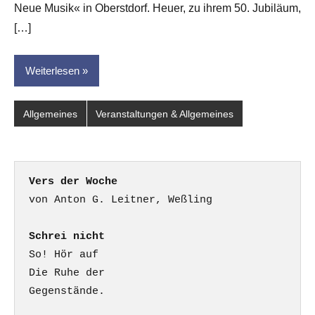
dasgedichtblog
Neue Musik« in Oberstdorf. Heuer, zu ihrem 50. Jubiläum,
[…]
Weiterlesen
Allgemeines
Veranstaltungen & Allgemeines
Vers der Woche
Schrei nicht
So! Hör auf

Die Ruhe der

Gegenstände.
