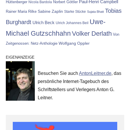
Paul-Henri Campbell
Hüttenberger
Nicola Bardola
Norbert Göttler
Tobias
Rainer Maria Rilke
Sabine Zaplin
Starke Stücke
Sujata Bhatt
Uwe-
Burghardt
Ulrich Beck
Ulrich Johannes Beil
Michael Gutzschhahn
Volker Derlath
Von
Wolfgang Oppler
Zeitgenossen: Netz-Anthologie
EIGENANZEIGE
Besuchen Sie auch
AntonLeitner.de
, das
persönliche Internet-Tagebuch des
Schriftstellers und Verlegers Anton G.
Leitner.