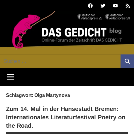
Zum
Facebook
Twitter
Youtube
Fee
Inhalt
springen
DAS
Online-
Suchen
Forum
Such
GEDICHT
nach:
von
DAS
blog
GEDICHT.
Zeitschrift
Schlagwort:
Olga Martynova
für
Lyrik,
Zum 14. Mal in der Hansestadt Bremen:
Essay
Internationales Literaturfestival Poetry on
und
the Road.
Kritik