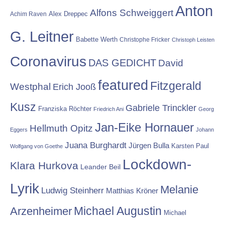
Anton
Alfons Schweiggert
Alex Dreppec
Achim Raven
G. Leitner
Babette Werth
Christophe Fricker
Christoph Leisten
Coronavirus
DAS GEDICHT
David
featured
Fitzgerald
Westphal
Erich Jooß
Kusz
Gabriele Trinckler
Franziska Röchter
Friedrich Ani
Georg
Jan-Eike Hornauer
Hellmuth Opitz
Eggers
Johann
Juana Burghardt
Jürgen Bulla
Karsten Paul
Wolfgang von Goethe
Lockdown-
Klara Hurkova
Leander Beil
Lyrik
Melanie
Ludwig Steinherr
Matthias Kröner
Michael Augustin
Arzenheimer
Michael