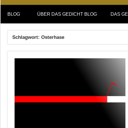
Online-
DAS
Forum
BLOG
ÜBER DAS GEDICHT BLOG
DAS GE
von
GEDICHT
DAS
GEDICHT.
blog
Schlagwort:
Osterhase
Zeitschrift
für
Lyrik,
Essay
und
Kritik