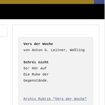
Suc
nach:
Vers der Woche
Schrei nicht
So! Hör auf

Die Ruhe der

Gegenstände.

Archiv Rubrik "Vers der Woche"