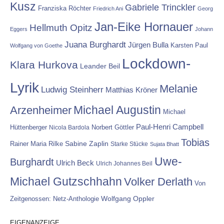
Kusz
Gabriele Trinckler
Franziska Röchter
Friedrich Ani
Georg
Jan-Eike Hornauer
Hellmuth Opitz
Eggers
Johann
Juana Burghardt
Jürgen Bulla
Karsten Paul
Wolfgang von Goethe
Lockdown-
Klara Hurkova
Leander Beil
Lyrik
Melanie
Ludwig Steinherr
Matthias Kröner
Michael Augustin
Arzenheimer
Michael
Paul-Henri Campbell
Hüttenberger
Nicola Bardola
Norbert Göttler
Tobias
Rainer Maria Rilke
Sabine Zaplin
Starke Stücke
Sujata Bhatt
Uwe-
Burghardt
Ulrich Beck
Ulrich Johannes Beil
Michael Gutzschhahn
Volker Derlath
Von
Wolfgang Oppler
Zeitgenossen: Netz-Anthologie
EIGENANZEIGE