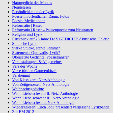
Naturgedicht des Monats
Neugelesen
Persönlichkeiten der Lyrik
Poesie im öffentlichen Raum: Fotos
Poesie. Meditationen
Reformatio | Reset
Reformatio | Reset – Pausenpoesie zum Neustarten
Religion und Lyrik
Rückblick auf 25 Jahre DAS GEDICHT: Akustische Galerie
Sinnliche Lyrik
Starke Stücke, starke Stimmen
Statements: Quo vadis, Lyrik?
Übersetzte Gedichte: Poesietransfer
Veranstaltungen & Allgemeines
Vers der Woche
Verse für den Gaumenkitzel
Versheimat
Von Klassikern: Netz-Anthologie
Von Zeitgenossen: Netz-Anthologie
Weihnachtsgedichte
Wenn Liebe schwant II: Netz-Anthologie
Wenn Liebe schwant III: Netz-Anthologie
Wenn Liebe schwant: Netz-Anthologie
Wiedergelesen: Erich Jooß präsentiert vergessene Lyrikbände
Zur EM 2012