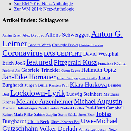
Zur EM 2016: Netz-Anthologie
Zur WM 2014: Netz-Anthologie
Artikel finden: Schlagworte
Anton G.
Alfons Schweiggert
Alex Dreppec
Achim Raven
Leitner
Babette Werth
Christophe Fricker
Christoph Leisten
Coronavirus
DAS GEDICHT
David Westphal
featured
Fitzgerald Kusz
Erich Jooß
Franziska Röchter
Hellmuth Opitz
Gabriele Trinckler
Friedrich Ani
Georg Eggers
Jan-Eike Hornauer
Juana
Johann Wolfgang von Goethe
Klara Hurkova
Burghardt
Jürgen Bulla
Leander
Karsten Paul
Lockdown-Lyrik
Ludwig Steinherr
Beil
Matthias
Michael Augustin
Melanie Arzenheimer
Kröner
Paul-Henri Campbell
Michael Hüttenberger
Norbert Göttler
Nicola Bardola
Tobias
Rainer Maria Rilke
Sabine Zaplin
Starke Stücke
Sujata Bhatt
Uwe-Michael
Burghardt
Ulrich Beck
Ulrich Johannes Beil
Gutzschhahn
Volker Derlath
Von Zeitgenossen: Netz-