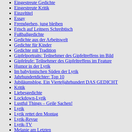
Eingestreute Gedichte
Eingestreute Kritik
Einzeltitel
Essay
Fremdgehen, jung bleiben
Frisch auf Leitners Schreibtisch
Fußballgedichte
Gedichte aus der Arbeitswelt
Gedichte für Kinder
Gedichte mit Tradition
Gipfelportraits: Teilnehmer des Gipfeltreffens im Bild
Gipfelrufe: Teilnehmer des Gipfeltreffens im Feature
Humor in der Lyrik
Im babylonischen Süden der Lyrik
Jahrhundertdichter: Top 10
Jubiläumsblog. Ein Vierteljahrhundert DAS GEDICHT
Kritik
Liebesgedichte
Lockdown-Lyrik
Lustful Things – Geile Sachen!
Lyrik
Lyrik rettet den Montag
Lyrik-Revue
Lyrik-TV
Melanie am Letzten