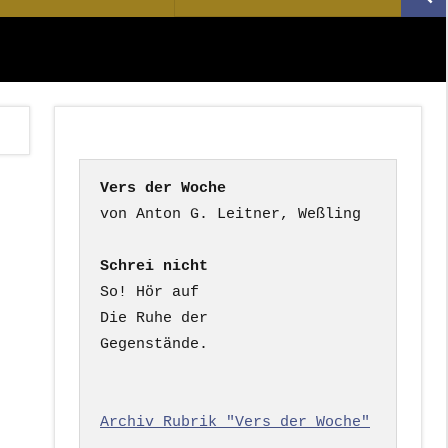
Suc
nach:
Vers der Woche
Schrei nicht
So! Hör auf

Die Ruhe der

Gegenstände.

Archiv Rubrik "Vers der Woche"