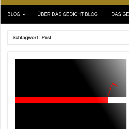
Online-
DAS
Forum
BLOG
ÜBER DAS GEDICHT BLOG
DAS GE
von
GEDICHT
DAS
GEDICHT.
blog
Schlagwort:
Pest
Zeitschrift
für
Lyrik,
Essay
und
Kritik