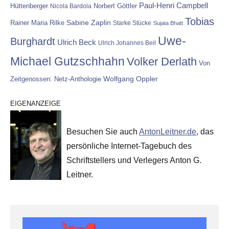
Paul-Henri Campbell
Hüttenberger
Nicola Bardola
Norbert Göttler
Tobias
Rainer Maria Rilke
Sabine Zaplin
Starke Stücke
Sujata Bhatt
Uwe-
Burghardt
Ulrich Beck
Ulrich Johannes Beil
Michael Gutzschhahn
Volker Derlath
Von
Wolfgang Oppler
Zeitgenossen: Netz-Anthologie
EIGENANZEIGE
Besuchen Sie auch
AntonLeitner.de
, das
persönliche Internet-Tagebuch des
Schriftstellers und Verlegers Anton G.
Leitner.