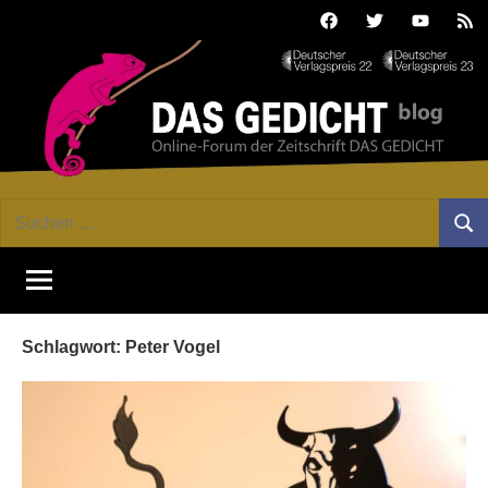
Zum
Facebook
Twitter
Youtube
Fee
Inhalt
springen
DAS
Online-
Suchen
Forum
Such
GEDICHT
nach:
von
DAS
blog
GEDICHT.
Zeitschrift
Schlagwort:
Peter Vogel
für
Lyrik,
Essay
und
Kritik