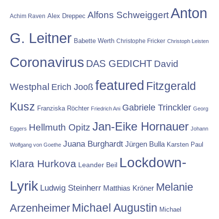
Anton
Alfons Schweiggert
Alex Dreppec
Achim Raven
G. Leitner
Babette Werth
Christophe Fricker
Christoph Leisten
Coronavirus
DAS GEDICHT
David
featured
Fitzgerald
Westphal
Erich Jooß
Kusz
Gabriele Trinckler
Franziska Röchter
Friedrich Ani
Georg
Jan-Eike Hornauer
Hellmuth Opitz
Eggers
Johann
Juana Burghardt
Jürgen Bulla
Karsten Paul
Wolfgang von Goethe
Lockdown-
Klara Hurkova
Leander Beil
Lyrik
Melanie
Ludwig Steinherr
Matthias Kröner
Michael Augustin
Arzenheimer
Michael