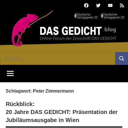
Zum
Facebook
Twitter
Youtube
Fee
Inhalt
springen
DAS
Online-
Suchen
Forum
Such
GEDICHT
nach:
von
DAS
blog
GEDICHT.
Zeitschrift
Schlagwort:
Peter Zimmermann
für
Lyrik,
Rückblick:
Essay
20 Jahre DAS GEDICHT: Präsentation der
und
Jubiläums­ausgabe in Wien
Kritik