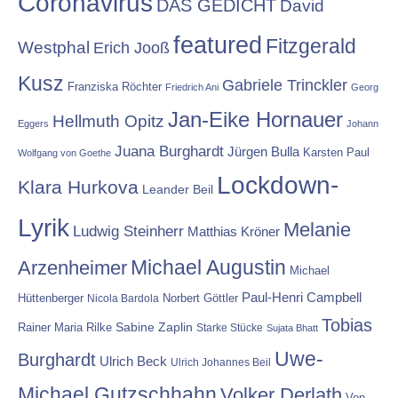
Coronavirus
DAS GEDICHT
David
featured
Fitzgerald
Westphal
Erich Jooß
Kusz
Gabriele Trinckler
Franziska Röchter
Friedrich Ani
Georg
Jan-Eike Hornauer
Hellmuth Opitz
Eggers
Johann
Juana Burghardt
Jürgen Bulla
Karsten Paul
Wolfgang von Goethe
Lockdown-
Klara Hurkova
Leander Beil
Lyrik
Melanie
Ludwig Steinherr
Matthias Kröner
Michael Augustin
Arzenheimer
Michael
Paul-Henri Campbell
Hüttenberger
Nicola Bardola
Norbert Göttler
Tobias
Rainer Maria Rilke
Sabine Zaplin
Starke Stücke
Sujata Bhatt
Uwe-
Burghardt
Ulrich Beck
Ulrich Johannes Beil
Michael Gutzschhahn
Volker Derlath
Von