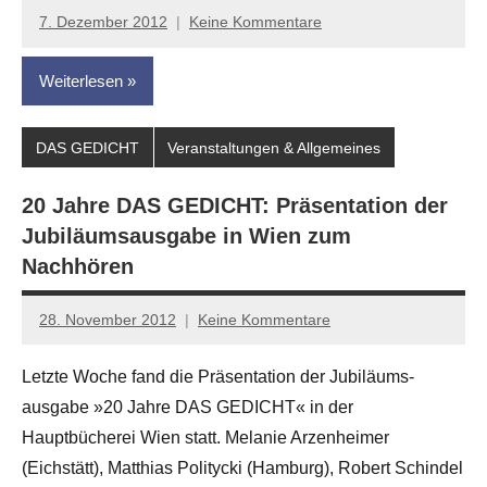
7. Dezember 2012
Keine Kommentare
Anton
G.
Weiterlesen
Leitner
DAS GEDICHT
Veranstaltungen & Allgemeines
20 Jahre DAS GEDICHT: Präsentation der
Jubiläums­ausgabe in Wien zum
Nachhören
28. November 2012
Keine Kommentare
Anton
G.
Letzte Woche fand die Präsen­tation der Jubiläums­
Leitner
ausgabe »20 Jahre DAS GEDICHT« in der
Hauptbücherei Wien statt. Melanie Arzenheimer
(Eichstätt), Matthias Politycki (Hamburg), Robert Schindel