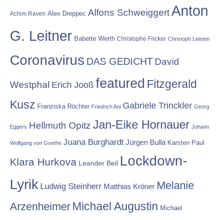
Anton
Alfons Schweiggert
Alex Dreppec
Achim Raven
G. Leitner
Babette Werth
Christophe Fricker
Christoph Leisten
Coronavirus
DAS GEDICHT
David
featured
Fitzgerald
Westphal
Erich Jooß
Kusz
Gabriele Trinckler
Franziska Röchter
Friedrich Ani
Georg
Jan-Eike Hornauer
Hellmuth Opitz
Eggers
Johann
Juana Burghardt
Jürgen Bulla
Karsten Paul
Wolfgang von Goethe
Lockdown-
Klara Hurkova
Leander Beil
Lyrik
Melanie
Ludwig Steinherr
Matthias Kröner
Michael Augustin
Arzenheimer
Michael