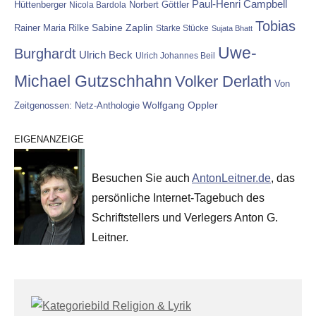
Paul-Henri Campbell
Hüttenberger
Nicola Bardola
Norbert Göttler
Tobias
Rainer Maria Rilke
Sabine Zaplin
Starke Stücke
Sujata Bhatt
Uwe-
Burghardt
Ulrich Beck
Ulrich Johannes Beil
Michael Gutzschhahn
Volker Derlath
Von
Wolfgang Oppler
Zeitgenossen: Netz-Anthologie
EIGENANZEIGE
Besuchen Sie auch
AntonLeitner.de
, das
persönliche Internet-Tagebuch des
Schriftstellers und Verlegers Anton G.
Leitner.