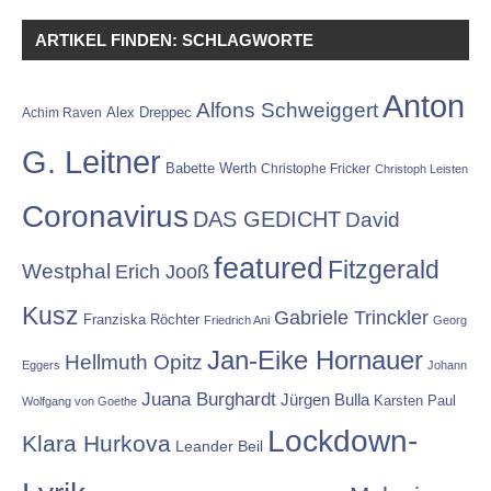
ARTIKEL FINDEN: SCHLAGWORTE
Anton
Alfons Schweiggert
Alex Dreppec
Achim Raven
G. Leitner
Babette Werth
Christophe Fricker
Christoph Leisten
Coronavirus
DAS GEDICHT
David
featured
Fitzgerald
Westphal
Erich Jooß
Kusz
Gabriele Trinckler
Franziska Röchter
Friedrich Ani
Georg
Jan-Eike Hornauer
Hellmuth Opitz
Eggers
Johann
Juana Burghardt
Jürgen Bulla
Karsten Paul
Wolfgang von Goethe
Lockdown-
Klara Hurkova
Leander Beil