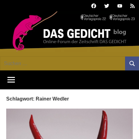
Zum
Facebook
Twitter
Youtube
Fee
Inhalt
springen
DAS
Online-
Suchen
Forum
Such
GEDICHT
nach:
von
DAS
blog
GEDICHT.
Zeitschrift
Schlagwort:
Rainer Wedler
für
Lyrik,
Essay
und
Kritik