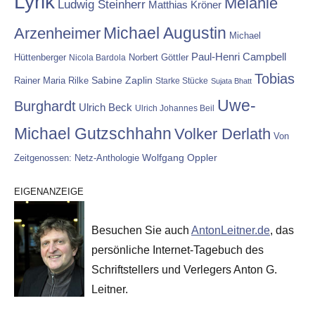
Lyrik
Melanie
Ludwig Steinherr
Matthias Kröner
Michael Augustin
Arzenheimer
Michael
Paul-Henri Campbell
Hüttenberger
Nicola Bardola
Norbert Göttler
Tobias
Rainer Maria Rilke
Sabine Zaplin
Starke Stücke
Sujata Bhatt
Uwe-
Burghardt
Ulrich Beck
Ulrich Johannes Beil
Michael Gutzschhahn
Volker Derlath
Von
Wolfgang Oppler
Zeitgenossen: Netz-Anthologie
EIGENANZEIGE
Besuchen Sie auch
AntonLeitner.de
, das
persönliche Internet-Tagebuch des
Schriftstellers und Verlegers Anton G.
Leitner.