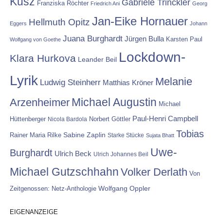
Kusz
Gabriele Trinckler
Franziska Röchter
Friedrich Ani
Georg
Jan-Eike Hornauer
Hellmuth Opitz
Eggers
Johann
Juana Burghardt
Jürgen Bulla
Karsten Paul
Wolfgang von Goethe
Lockdown-
Klara Hurkova
Leander Beil
Lyrik
Melanie
Ludwig Steinherr
Matthias Kröner
Michael Augustin
Arzenheimer
Michael
Paul-Henri Campbell
Hüttenberger
Nicola Bardola
Norbert Göttler
Tobias
Rainer Maria Rilke
Sabine Zaplin
Starke Stücke
Sujata Bhatt
Uwe-
Burghardt
Ulrich Beck
Ulrich Johannes Beil
Michael Gutzschhahn
Volker Derlath
Von
Wolfgang Oppler
Zeitgenossen: Netz-Anthologie
EIGENANZEIGE