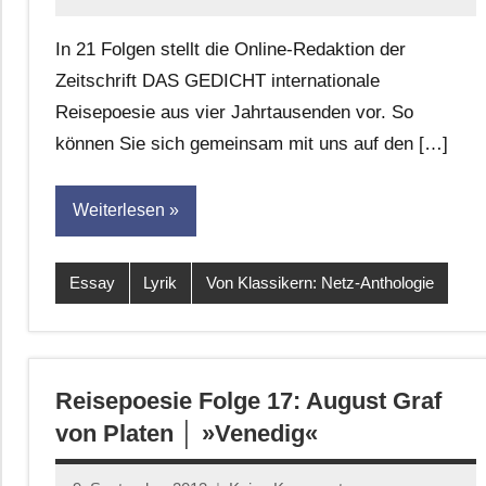
Anton
G.
In 21 Folgen stellt die Online-Redaktion der
Leitner
Zeitschrift DAS GEDICHT internationale
Reisepoesie aus vier Jahrtausenden vor. So
können Sie sich gemeinsam mit uns auf den […]
Weiterlesen
Essay
Lyrik
Von Klassikern: Netz-Anthologie
Reisepoesie Folge 17: August Graf
von Platen │ »Venedig«