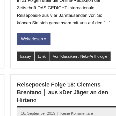
In 21 Folgen stellt die Online-Redaktion der
Leitner
Zeitschrift DAS GEDICHT internationale
Reisepoesie aus vier Jahrtausenden vor. So
können Sie sich gemeinsam mit uns auf den […]
Weiterlesen
Essay
Lyrik
Von Klassikern: Netz-Anthologie
Reisepoesie Folge 18: Clemens
Brentano │ aus »Der Jäger an den
Hirten«
16. September 2013
Keine Kommentare