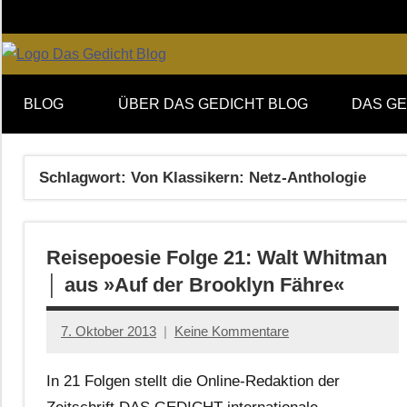
Zum
Inhalt
springen
Online-
DAS
Forum
BLOG
ÜBER DAS GEDICHT BLOG
DAS GE
von
GEDICHT
DAS
GEDICHT.
blog
Schlagwort:
Von Klassikern: Netz-Anthologie
Zeitschrift
für
Lyrik,
Reisepoesie Folge 21: Walt Whitman
Essay
und
│ aus »Auf der Brooklyn Fähre«
Kritik
7. Oktober 2013
Keine Kommentare
Anton
G.
In 21 Folgen stellt die Online-Redaktion der
Leitner