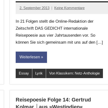
2. September 2013
Keine Kommentare
Anton
G.
In 21 Folgen stellt die Online-Redaktion der
Leitner
Zeitschrift DAS GEDICHT internationale
Reisepoesie aus vier Jahrtausenden vor. So
können Sie sich gemeinsam mit uns auf den […]
Weiterlesen
Essay
Lyrik
Von Klassikern: Netz-Anthologie
Reisepoesie Folge 14: Gertrud
Kolmar │aus »Westindien«