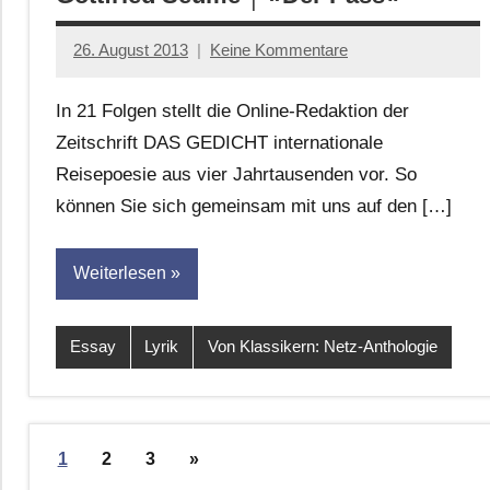
26. August 2013
Keine Kommentare
Anton
G.
In 21 Folgen stellt die Online-Redaktion der
Leitner
Zeitschrift DAS GEDICHT internationale
Reisepoesie aus vier Jahrtausenden vor. So
können Sie sich gemeinsam mit uns auf den […]
Weiterlesen
Essay
Lyrik
Von Klassikern: Netz-Anthologie
Seitennummerierung
Nächste
1
2
3
»
der
Beiträge