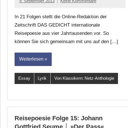
9. September 2013
Keine Kommentare
Anton
G.
In 21 Folgen stellt die Online-Redaktion der
Leitner
Zeitschrift DAS GEDICHT internationale
Reisepoesie aus vier Jahrtausenden vor. So
können Sie sich gemeinsam mit uns auf den […]
Weiterlesen
Essay
Lyrik
Von Klassikern: Netz-Anthologie
Reisepoesie Folge 15: Johann
Gottfried Seume │ »Der Pass«