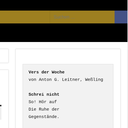
Facebook
Twitter
Youtube
Feed
Suchen
Suc
nach:
Vers der Woche
i
Schrei nicht
So! Hör auf

Die Ruhe der

Gegenstände.
