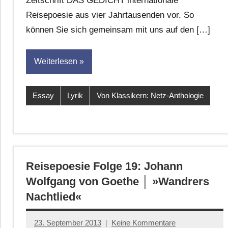
Zeitschrift DAS GEDICHT internationale
Reisepoesie aus vier Jahrtausenden vor. So
können Sie sich gemeinsam mit uns auf den […]
Weiterlesen
Essay
Lyrik
Von Klassikern: Netz-Anthologie
Reisepoesie Folge 19: Johann
Wolfgang von Goethe │ »Wandrers
Nachtlied«
23. September 2013
Keine Kommentare