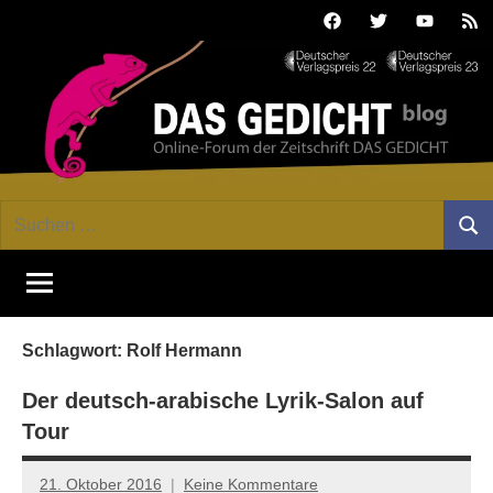
Zum
Facebook
Twitter
Youtube
Fee
Inhalt
springen
DAS
Online-
Suchen
Forum
Such
GEDICHT
nach:
von
DAS
blog
GEDICHT.
Zeitschrift
Schlagwort:
Rolf Hermann
für
Lyrik,
Der deutsch-arabische Lyrik-Salon auf
Essay
Tour
und
Kritik
21. Oktober 2016
Keine Kommentare