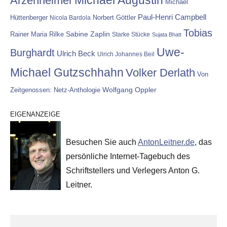
Arzenheimer
Michael
Paul-Henri Campbell
Hüttenberger
Nicola Bardola
Norbert Göttler
Tobias
Rainer Maria Rilke
Sabine Zaplin
Starke Stücke
Sujata Bhatt
Uwe-
Burghardt
Ulrich Beck
Ulrich Johannes Beil
Michael Gutzschhahn
Volker Derlath
Von
Wolfgang Oppler
Zeitgenossen: Netz-Anthologie
EIGENANZEIGE
Besuchen Sie auch
AntonLeitner.de
, das
persönliche Internet-Tagebuch des
Schriftstellers und Verlegers Anton G.
Leitner.