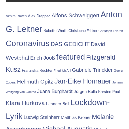
Anton
Alfons Schweiggert
Alex Dreppec
Achim Raven
G. Leitner
Babette Werth
Christophe Fricker
Christoph Leisten
Coronavirus
DAS GEDICHT
David
featured
Fitzgerald
Westphal
Erich Jooß
Kusz
Gabriele Trinckler
Franziska Röchter
Friedrich Ani
Georg
Jan-Eike Hornauer
Hellmuth Opitz
Eggers
Johann
Juana Burghardt
Jürgen Bulla
Karsten Paul
Wolfgang von Goethe
Lockdown-
Klara Hurkova
Leander Beil
Lyrik
Melanie
Ludwig Steinherr
Matthias Kröner
Michael Augustin