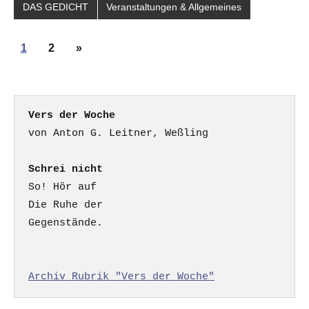
DAS GEDICHT
Veranstaltungen & Allgemeines
Seitennummerierung
Nächste
1
2
»
der
Beiträge
Beiträge
Vers der Woche
Schrei nicht
So! Hör auf

Die Ruhe der

Gegenstände.

Archiv Rubrik "Vers der Woche"