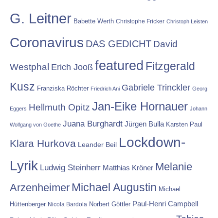
G. Leitner
Babette Werth
Christophe Fricker
Christoph Leisten
Coronavirus
DAS GEDICHT
David
featured
Fitzgerald
Westphal
Erich Jooß
Kusz
Gabriele Trinckler
Franziska Röchter
Friedrich Ani
Georg
Jan-Eike Hornauer
Hellmuth Opitz
Eggers
Johann
Juana Burghardt
Jürgen Bulla
Karsten Paul
Wolfgang von Goethe
Lockdown-
Klara Hurkova
Leander Beil
Lyrik
Melanie
Ludwig Steinherr
Matthias Kröner
Michael Augustin
Arzenheimer
Michael
Paul-Henri Campbell
Hüttenberger
Nicola Bardola
Norbert Göttler