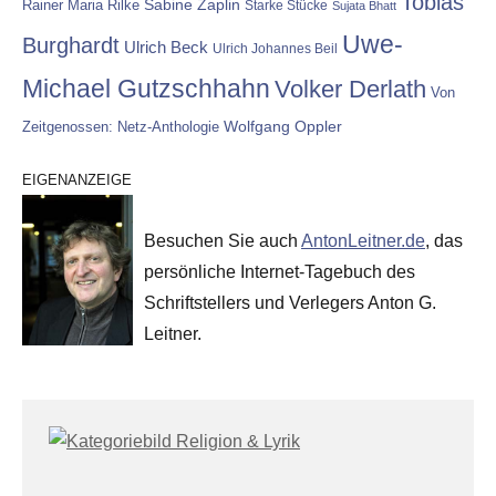
Tobias
Rainer Maria Rilke
Sabine Zaplin
Starke Stücke
Sujata Bhatt
Uwe-
Burghardt
Ulrich Beck
Ulrich Johannes Beil
Michael Gutzschhahn
Volker Derlath
Von
Wolfgang Oppler
Zeitgenossen: Netz-Anthologie
EIGENANZEIGE
Besuchen Sie auch
AntonLeitner.de
, das
persönliche Internet-Tagebuch des
Schriftstellers und Verlegers Anton G.
Leitner.