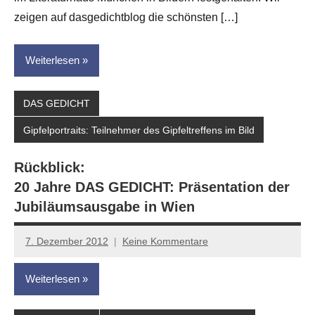
zeigen auf dasgedichtblog die schönsten […]
Weiterlesen
DAS GEDICHT
Gipfelportraits: Teilnehmer des Gipfeltreffens im Bild
Rückblick:
20 Jahre DAS GEDICHT: Präsentation der
Jubiläums­ausgabe in Wien
7. Dezember 2012
Keine Kommentare
Anton
G.
Weiterlesen
Leitner