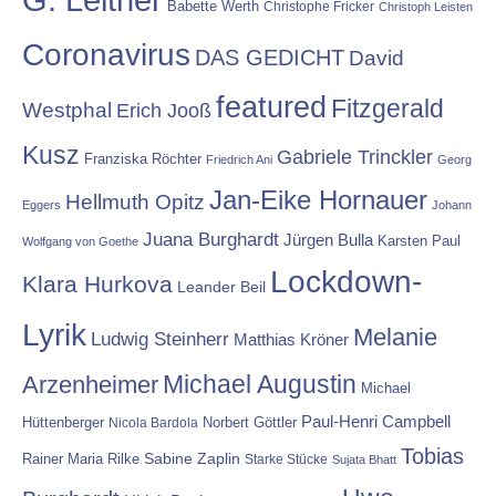
Babette Werth
Christophe Fricker
Christoph Leisten
Coronavirus
DAS GEDICHT
David
featured
Fitzgerald
Westphal
Erich Jooß
Kusz
Gabriele Trinckler
Franziska Röchter
Friedrich Ani
Georg
Jan-Eike Hornauer
Hellmuth Opitz
Eggers
Johann
Juana Burghardt
Jürgen Bulla
Karsten Paul
Wolfgang von Goethe
Lockdown-
Klara Hurkova
Leander Beil
Lyrik
Melanie
Ludwig Steinherr
Matthias Kröner
Michael Augustin
Arzenheimer
Michael
Paul-Henri Campbell
Hüttenberger
Nicola Bardola
Norbert Göttler
Tobias
Rainer Maria Rilke
Sabine Zaplin
Starke Stücke
Sujata Bhatt