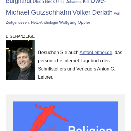
Uwe-
Burghardt
Ulrich Beck
Ulrich Johannes Beil
Michael Gutzschhahn
Volker Derlath
Von
Wolfgang Oppler
Zeitgenossen: Netz-Anthologie
EIGENANZEIGE
Besuchen Sie auch
AntonLeitner.de
, das
persönliche Internet-Tagebuch des
Schriftstellers und Verlegers Anton G.
Leitner.