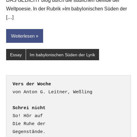
DAS GEDICHT blog durch die südlichen Gefilde der
Weltpoesie. In der Rubrik »Im babylonischen Süden der
[…]
Weiterlesen
Essay
Im babylonischen Süden der Lyrik
Vers der Woche
Schrei nicht
So! Hör auf

Die Ruhe der

Gegenstände.
