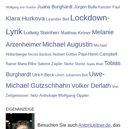
Juana Burghardt
Jürgen Bulla
Karsten Paul
Wolfgang von Goethe
Lockdown-
Klara Hurkova
Leander Beil
Lyrik
Melanie
Ludwig Steinherr
Matthias Kröner
Michael Augustin
Arzenheimer
Michael
Paul-Henri Campbell
Hüttenberger
Nicola Bardola
Norbert Göttler
Tobias
Rainer Maria Rilke
Sabine Zaplin
Starke Stücke
Sujata Bhatt
Uwe-
Burghardt
Ulrich Beck
Ulrich Johannes Beil
Michael Gutzschhahn
Volker Derlath
Von
Wolfgang Oppler
Zeitgenossen: Netz-Anthologie
EIGENANZEIGE
Besuchen Sie auch
AntonLeitner.de
, das