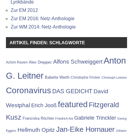
Lyrikbände
Zur EM 2012
Zur EM 2016: Netz-Anthologie
Zur WM 2014: Netz-Anthologie
ARTIKEL FINDEN: SCHLAGWORTE
Anton
Alfons Schweiggert
Alex Dreppec
Achim Raven
G. Leitner
Babette Werth
Christophe Fricker
Christoph Leisten
Coronavirus
DAS GEDICHT
David
featured
Fitzgerald
Westphal
Erich Jooß
Kusz
Gabriele Trinckler
Franziska Röchter
Friedrich Ani
Georg
Jan-Eike Hornauer
Hellmuth Opitz
Eggers
Johann