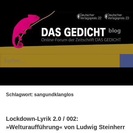
Zum
Facebook
Twitter
Youtube
Fee
Inhalt
springen
DAS
Online-
Suchen
Forum
Such
GEDICHT
nach:
von
DAS
blog
GEDICHT.
Zeitschrift
Schlagwort:
sangundklanglos
für
Lyrik,
Essay
und
Lockdown-Lyrik 2.0 / 002:
Kritik
»Welturaufführung« von Ludwig Steinherr