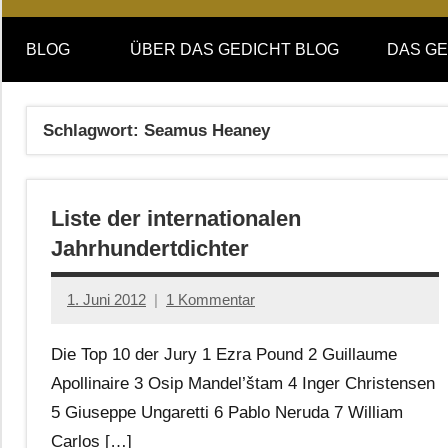
Online-
DAS
Forum
BLOG
ÜBER DAS GEDICHT BLOG
DAS GE
von
GEDICHT
DAS
GEDICHT.
blog
Schlagwort:
Seamus Heaney
Zeitschrift
für
Lyrik,
Liste der internationalen
Essay
und
Jahrhundertdichter
Kritik
1. Juni 2012
1 Kommentar
Anton
G.
Die Top 10 der Jury 1 Ezra Pound 2 Guillaume
Leitner
Apollinaire 3 Osip Mandel’štam 4 Inger Christensen
5 Giuseppe Ungaretti 6 Pablo Neruda 7 William
Carlos […]