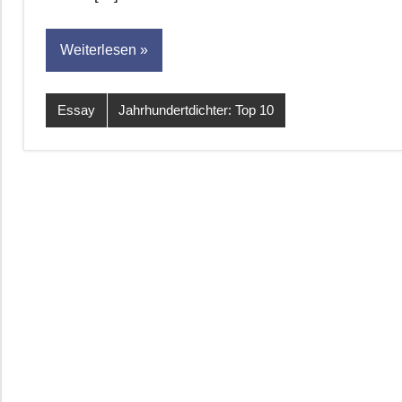
Weiterlesen
Essay
Jahrhundertdichter: Top 10