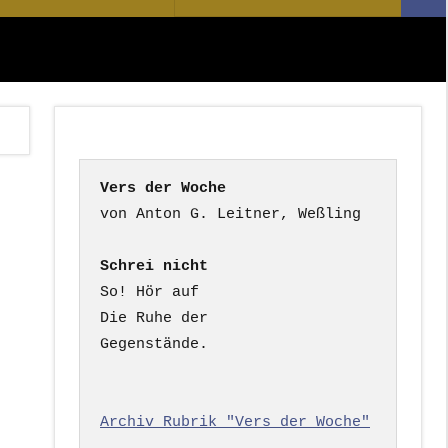
Suc
nach:
Vers der Woche
Schrei nicht
So! Hör auf

Die Ruhe der

Gegenstände.

Archiv Rubrik "Vers der Woche"