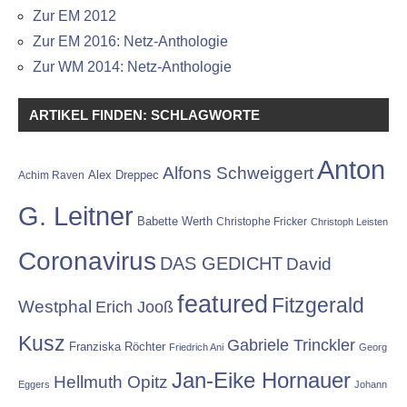
Zur EM 2012
Zur EM 2016: Netz-Anthologie
Zur WM 2014: Netz-Anthologie
ARTIKEL FINDEN: SCHLAGWORTE
Anton
Alfons Schweiggert
Alex Dreppec
Achim Raven
G. Leitner
Babette Werth
Christophe Fricker
Christoph Leisten
Coronavirus
DAS GEDICHT
David
featured
Fitzgerald
Westphal
Erich Jooß
Kusz
Gabriele Trinckler
Franziska Röchter
Friedrich Ani
Georg
Jan-Eike Hornauer
Hellmuth Opitz
Eggers
Johann