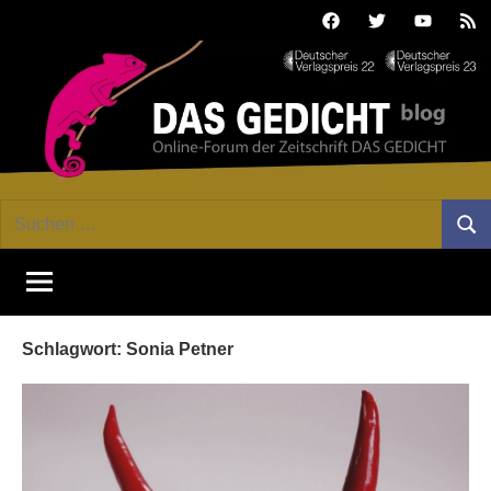
Zum
Facebook
Twitter
Youtube
Fee
Inhalt
springen
DAS
Online-
Suchen
Forum
Such
GEDICHT
nach:
von
DAS
blog
GEDICHT.
Zeitschrift
Schlagwort:
Sonia Petner
für
Lyrik,
Essay
und
Kritik