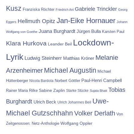
Kusz
Gabriele Trinckler
Franziska Röchter
Friedrich Ani
Georg
Jan-Eike Hornauer
Hellmuth Opitz
Eggers
Johann
Juana Burghardt
Jürgen Bulla
Karsten Paul
Wolfgang von Goethe
Lockdown-
Klara Hurkova
Leander Beil
Lyrik
Melanie
Ludwig Steinherr
Matthias Kröner
Michael Augustin
Arzenheimer
Michael
Paul-Henri Campbell
Hüttenberger
Nicola Bardola
Norbert Göttler
Tobias
Rainer Maria Rilke
Sabine Zaplin
Starke Stücke
Sujata Bhatt
Uwe-
Burghardt
Ulrich Beck
Ulrich Johannes Beil
Michael Gutzschhahn
Volker Derlath
Von
Wolfgang Oppler
Zeitgenossen: Netz-Anthologie