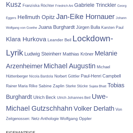
Kusz
Gabriele Trinckler
Franziska Röchter
Friedrich Ani
Georg
Jan-Eike Hornauer
Hellmuth Opitz
Eggers
Johann
Juana Burghardt
Jürgen Bulla
Karsten Paul
Wolfgang von Goethe
Lockdown-
Klara Hurkova
Leander Beil
Lyrik
Melanie
Ludwig Steinherr
Matthias Kröner
Michael Augustin
Arzenheimer
Michael
Paul-Henri Campbell
Hüttenberger
Nicola Bardola
Norbert Göttler
Tobias
Rainer Maria Rilke
Sabine Zaplin
Starke Stücke
Sujata Bhatt
Uwe-
Burghardt
Ulrich Beck
Ulrich Johannes Beil
Michael Gutzschhahn
Volker Derlath
Von
Wolfgang Oppler
Zeitgenossen: Netz-Anthologie
EIGENANZEIGE