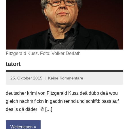
Fitzgerald Kusz. Foto: Volker Derlath
tatort
25. Oktober 2015
Keine Kommentare
Anton
G.
deutscher krimi von Fitzgerald Kusz deä dübb deä wou
Leitner
gleich nachm fickn in gaddn rennd und schiffd: bass auf
des is dä däder © […]
Weiterlesen