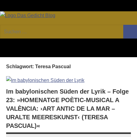
Zum
Facebook
Twitter
Youtube
Fee
Inhalt
springen
DAS
Online-
Suchen
Forum
Such
GEDICHT
nach:
von
DAS
blog
GEDICHT.
Zeitschrift
Schlagwort:
Teresa Pascual
für
Lyrik,
Essay
und
Im babylonischen Süden der Lyrik – Folge
Kritik
23: »HOMENATGE POÈTIC-MUSICAL A
VALÈNCIA: ›ART ANTIC DE LA MAR –
URALTE MEERESKUNST‹ (TERESA
PASCUAL)«