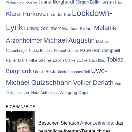
Juana Burghardt
Jürgen Bulla
Karsten Paul
Wolfgang von Goethe
Lockdown-
Klara Hurkova
Leander Beil
Lyrik
Melanie
Ludwig Steinherr
Matthias Kröner
Michael Augustin
Arzenheimer
Michael
Paul-Henri Campbell
Hüttenberger
Nicola Bardola
Norbert Göttler
Tobias
Rainer Maria Rilke
Sabine Zaplin
Starke Stücke
Sujata Bhatt
Uwe-
Burghardt
Ulrich Beck
Ulrich Johannes Beil
Michael Gutzschhahn
Volker Derlath
Von
Wolfgang Oppler
Zeitgenossen: Netz-Anthologie
EIGENANZEIGE
Besuchen Sie auch
AntonLeitner.de
, das
persönliche Internet-Tagebuch des