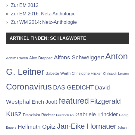
Zur EM 2012
Zur EM 2016: Netz-Anthologie
Zur WM 2014: Netz-Anthologie
ARTIKEL FINDEN: SCHLAGWORTE
Anton
Alfons Schweiggert
Alex Dreppec
Achim Raven
G. Leitner
Babette Werth
Christophe Fricker
Christoph Leisten
Coronavirus
DAS GEDICHT
David
featured
Fitzgerald
Westphal
Erich Jooß
Kusz
Gabriele Trinckler
Franziska Röchter
Friedrich Ani
Georg
Jan-Eike Hornauer
Hellmuth Opitz
Eggers
Johann