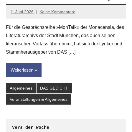
1. Juni 2026
Keine Kommentare
Jan-
Eike
Für die Gesprächsreihe »MonTalk« der Monacensia, des
Hornauer
Literaturarchivs der Stadt München, das auch seinen
für
dasgedichtblog
literarischen Vorlass übernimmt, hat sich der Lyriker und
Stammherausgeber von DAS […]
Weiterlesen
Allgemeines
DAS GEDICHT
Veranstaltungen & Allgemeines
Vers der Woche