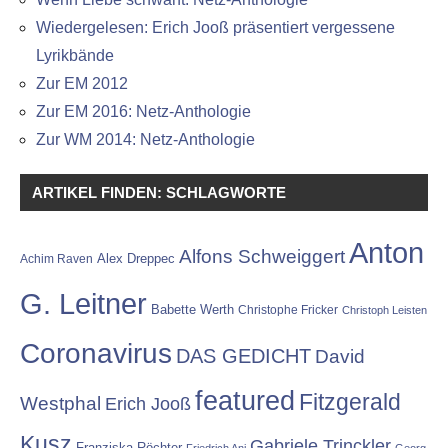
Wiedergelesen: Erich Jooß präsentiert vergessene
Lyrikbände
Zur EM 2012
Zur EM 2016: Netz-Anthologie
Zur WM 2014: Netz-Anthologie
ARTIKEL FINDEN: SCHLAGWORTE
Anton
Alfons Schweiggert
Alex Dreppec
Achim Raven
G. Leitner
Babette Werth
Christophe Fricker
Christoph Leisten
Coronavirus
DAS GEDICHT
David
featured
Fitzgerald
Westphal
Erich Jooß
Kusz
Gabriele Trinckler
Franziska Röchter