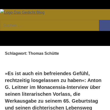
Zum
Facebook
Twitter
Youtube
Fee
Inhalt
springen
DAS
Online-
Suchen
Forum
Such
GEDICHT
nach:
von
DAS
blog
GEDICHT.
Zeitschrift
Schlagwort:
Thomas Schütte
für
Lyrik,
Essay
und
»Es ist auch ein befreiendes Gefühl,
Kritik
rechtzeitig losgelassen zu haben«: Anton
G. Leitner im Monacensia-Interview über
seinen literarischen Vorlass, die
Werkausgabe zu seinem 65. Geburtstag
und seinen dichterischen Lebensweg