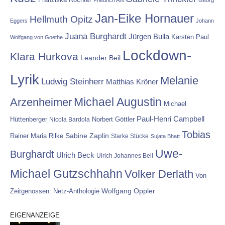
Friedrich Ani
Georg
Jan-Eike Hornauer
Hellmuth Opitz
Eggers
Johann
Juana Burghardt
Jürgen Bulla
Karsten Paul
Wolfgang von Goethe
Lockdown-
Klara Hurkova
Leander Beil
Lyrik
Melanie
Ludwig Steinherr
Matthias Kröner
Michael Augustin
Arzenheimer
Michael
Paul-Henri Campbell
Hüttenberger
Nicola Bardola
Norbert Göttler
Tobias
Rainer Maria Rilke
Sabine Zaplin
Starke Stücke
Sujata Bhatt
Uwe-
Burghardt
Ulrich Beck
Ulrich Johannes Beil
Michael Gutzschhahn
Volker Derlath
Von
Wolfgang Oppler
Zeitgenossen: Netz-Anthologie
EIGENANZEIGE