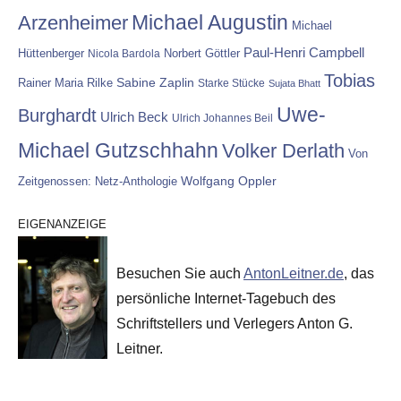
Michael Augustin
Arzenheimer
Michael
Paul-Henri Campbell
Hüttenberger
Nicola Bardola
Norbert Göttler
Tobias
Rainer Maria Rilke
Sabine Zaplin
Starke Stücke
Sujata Bhatt
Uwe-
Burghardt
Ulrich Beck
Ulrich Johannes Beil
Michael Gutzschhahn
Volker Derlath
Von
Wolfgang Oppler
Zeitgenossen: Netz-Anthologie
EIGENANZEIGE
Besuchen Sie auch
AntonLeitner.de
, das
persönliche Internet-Tagebuch des
Schriftstellers und Verlegers Anton G.
Leitner.