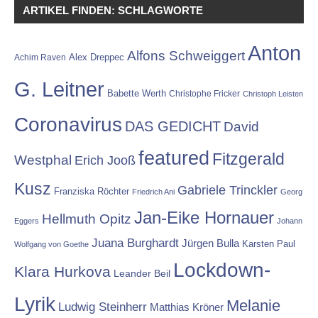
ARTIKEL FINDEN: SCHLAGWORTE
Anton
Alfons Schweiggert
Alex Dreppec
Achim Raven
G. Leitner
Babette Werth
Christophe Fricker
Christoph Leisten
Coronavirus
DAS GEDICHT
David
featured
Fitzgerald
Westphal
Erich Jooß
Kusz
Gabriele Trinckler
Franziska Röchter
Friedrich Ani
Georg
Jan-Eike Hornauer
Hellmuth Opitz
Eggers
Johann
Juana Burghardt
Jürgen Bulla
Karsten Paul
Wolfgang von Goethe
Lockdown-
Klara Hurkova
Leander Beil
Lyrik
Melanie
Ludwig Steinherr
Matthias Kröner