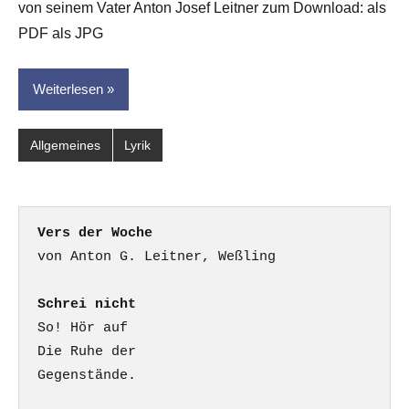
von seinem Vater Anton Josef Leitner zum Download: als
für
dasgedichtblog
PDF als JPG
Weiterlesen
Allgemeines
Lyrik
Vers der Woche
Schrei nicht
So! Hör auf

Die Ruhe der

Gegenstände.
