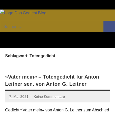
Zum
Facebook
Twitter
Youtube
Fee
Inhalt
springen
DAS
Online-
Suchen
Forum
Such
GEDICHT
nach:
von
DAS
blog
GEDICHT.
Zeitschrift
Schlagwort:
Totengedicht
für
Lyrik,
Essay
und
»Vater mein« – Totengedicht für Anton
Kritik
Leitner sen. von Anton G. Leitner
7. Mai 2021
Keine Kommentare
Jan-
Eike
Gedicht »Vater mein« von Anton G. Leitner zum Abschied
Hornauer