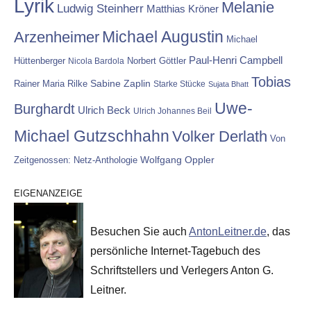
Lyrik
Melanie
Ludwig Steinherr
Matthias Kröner
Michael Augustin
Arzenheimer
Michael
Paul-Henri Campbell
Hüttenberger
Nicola Bardola
Norbert Göttler
Tobias
Rainer Maria Rilke
Sabine Zaplin
Starke Stücke
Sujata Bhatt
Uwe-
Burghardt
Ulrich Beck
Ulrich Johannes Beil
Michael Gutzschhahn
Volker Derlath
Von
Wolfgang Oppler
Zeitgenossen: Netz-Anthologie
EIGENANZEIGE
Besuchen Sie auch
AntonLeitner.de
, das
persönliche Internet-Tagebuch des
Schriftstellers und Verlegers Anton G.
Leitner.