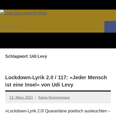
Zum
Facebook
Twitter
Youtube
Fee
Inhalt
springen
DAS
Online-
Suchen
Forum
Such
GEDICHT
nach:
von
DAS
blog
GEDICHT.
Zeitschrift
Schlagwort:
Udi Levy
für
Lyrik,
Essay
und
Lockdown-Lyrik 2.0 / 117: »Jeder Mensch
Kritik
ist eine Insel« von Udi Levy
13. März 2021
Keine Kommentare
Anton
G.
»Lockdown-Lyrik 2.0! Quarantäne poetisch ausleuchten –
Leitner