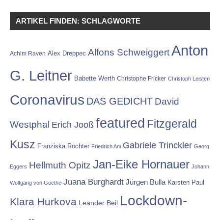
ARTIKEL FINDEN: SCHLAGWORTE
Anton
Alfons Schweiggert
Alex Dreppec
Achim Raven
G. Leitner
Babette Werth
Christophe Fricker
Christoph Leisten
Coronavirus
DAS GEDICHT
David
featured
Fitzgerald
Westphal
Erich Jooß
Kusz
Gabriele Trinckler
Franziska Röchter
Friedrich Ani
Georg
Jan-Eike Hornauer
Hellmuth Opitz
Eggers
Johann
Juana Burghardt
Jürgen Bulla
Karsten Paul
Wolfgang von Goethe
Lockdown-
Klara Hurkova
Leander Beil