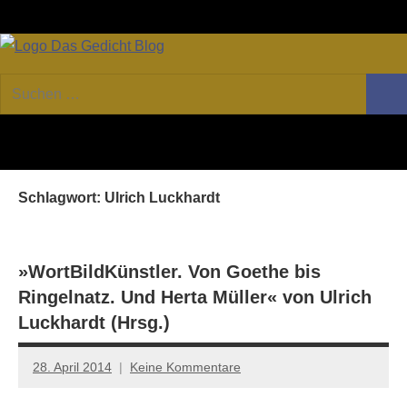
Zum
Facebook
Twitter
Youtube
Fee
Inhalt
springen
DAS
Online-
Suchen
Forum
Such
GEDICHT
nach:
von
DAS
blog
GEDICHT.
Zeitschrift
Schlagwort:
Ulrich Luckhardt
für
Lyrik,
Essay
und
»WortBildKünstler. Von Goethe bis
Kritik
Ringelnatz. Und Herta Müller« von Ulrich
Luckhardt (Hrsg.)
28. April 2014
Keine Kommentare
Anton
G.