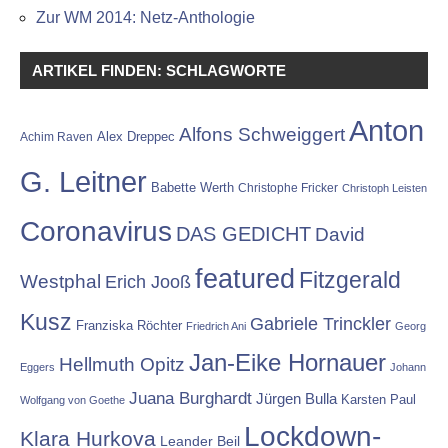
Zur WM 2014: Netz-Anthologie
ARTIKEL FINDEN: SCHLAGWORTE
Anton
Alfons Schweiggert
Alex Dreppec
Achim Raven
G. Leitner
Babette Werth
Christophe Fricker
Christoph Leisten
Coronavirus
DAS GEDICHT
David
featured
Fitzgerald
Westphal
Erich Jooß
Kusz
Gabriele Trinckler
Franziska Röchter
Friedrich Ani
Georg
Jan-Eike Hornauer
Hellmuth Opitz
Eggers
Johann
Juana Burghardt
Jürgen Bulla
Karsten Paul
Wolfgang von Goethe
Lockdown-
Klara Hurkova
Leander Beil