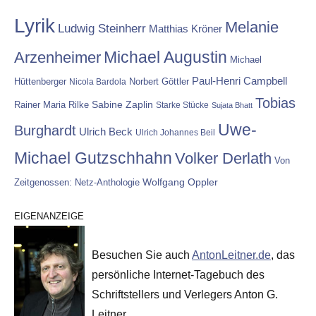
Lyrik
Melanie
Ludwig Steinherr
Matthias Kröner
Michael Augustin
Arzenheimer
Michael
Paul-Henri Campbell
Hüttenberger
Nicola Bardola
Norbert Göttler
Tobias
Rainer Maria Rilke
Sabine Zaplin
Starke Stücke
Sujata Bhatt
Uwe-
Burghardt
Ulrich Beck
Ulrich Johannes Beil
Michael Gutzschhahn
Volker Derlath
Von
Wolfgang Oppler
Zeitgenossen: Netz-Anthologie
EIGENANZEIGE
Besuchen Sie auch
AntonLeitner.de
, das
persönliche Internet-Tagebuch des
Schriftstellers und Verlegers Anton G.
Leitner.