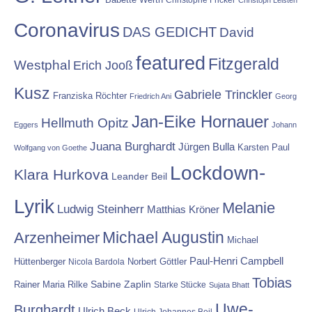
Christophe Fricker
Christoph Leisten
Coronavirus
DAS GEDICHT
David
featured
Fitzgerald
Westphal
Erich Jooß
Kusz
Gabriele Trinckler
Franziska Röchter
Friedrich Ani
Georg
Jan-Eike Hornauer
Hellmuth Opitz
Eggers
Johann
Juana Burghardt
Jürgen Bulla
Karsten Paul
Wolfgang von Goethe
Lockdown-
Klara Hurkova
Leander Beil
Lyrik
Melanie
Ludwig Steinherr
Matthias Kröner
Michael Augustin
Arzenheimer
Michael
Paul-Henri Campbell
Hüttenberger
Nicola Bardola
Norbert Göttler
Tobias
Rainer Maria Rilke
Sabine Zaplin
Starke Stücke
Sujata Bhatt
Uwe-
Burghardt
Ulrich Beck
Ulrich Johannes Beil