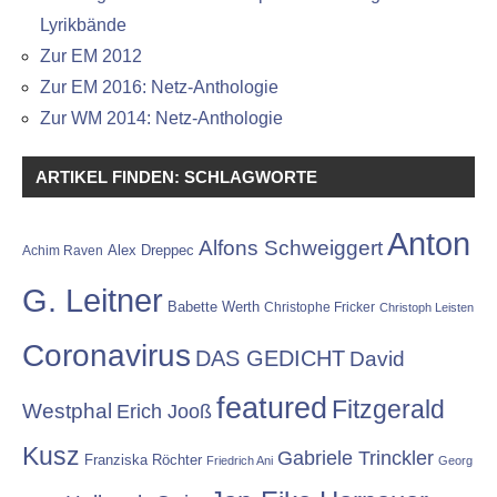
Lyrikbände
Zur EM 2012
Zur EM 2016: Netz-Anthologie
Zur WM 2014: Netz-Anthologie
ARTIKEL FINDEN: SCHLAGWORTE
Anton
Alfons Schweiggert
Alex Dreppec
Achim Raven
G. Leitner
Babette Werth
Christophe Fricker
Christoph Leisten
Coronavirus
DAS GEDICHT
David
featured
Fitzgerald
Westphal
Erich Jooß
Kusz
Gabriele Trinckler
Franziska Röchter
Friedrich Ani
Georg