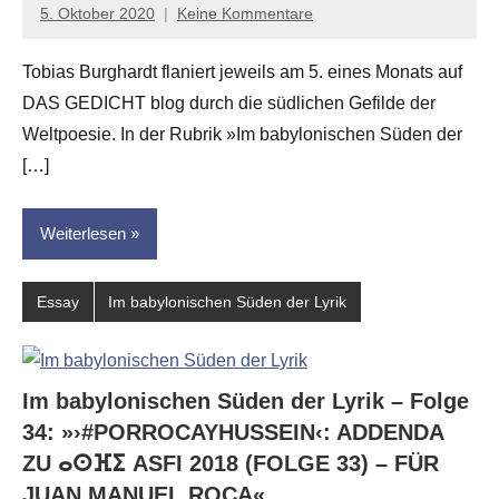
5. Oktober 2020
Keine Kommentare
Anton
G.
Tobias Burghardt flaniert jeweils am 5. eines Monats auf
Leitner
DAS GEDICHT blog durch die südlichen Gefilde der
Weltpoesie. In der Rubrik »Im babylonischen Süden der
[…]
Weiterlesen
Essay
Im babylonischen Süden der Lyrik
Im babylonischen Süden der Lyrik – Folge
34: »›#PORROCAYHUSSEIN‹: ADDENDA
ZU ⴰⵙⴼⵉ ASFI 2018 (FOLGE 33) – FÜR
JUAN MANUEL ROCA«