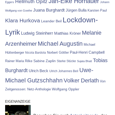
Jan-Eike Hornauer
Hellmuth Opitz
Eggers
Johann
Juana Burghardt
Jürgen Bulla
Karsten Paul
Wolfgang von Goethe
Lockdown-
Klara Hurkova
Leander Beil
Lyrik
Melanie
Ludwig Steinherr
Matthias Kröner
Michael Augustin
Arzenheimer
Michael
Paul-Henri Campbell
Hüttenberger
Nicola Bardola
Norbert Göttler
Tobias
Rainer Maria Rilke
Sabine Zaplin
Starke Stücke
Sujata Bhatt
Uwe-
Burghardt
Ulrich Beck
Ulrich Johannes Beil
Michael Gutzschhahn
Volker Derlath
Von
Wolfgang Oppler
Zeitgenossen: Netz-Anthologie
EIGENANZEIGE