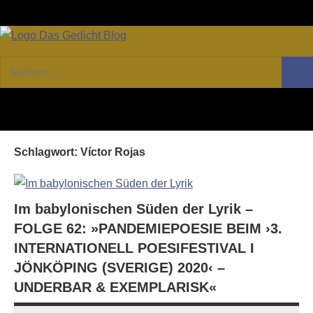
Zum
Facebook
Twitter
Youtube
Fee
Inhalt
springen
DAS
Online-
Suchen
Forum
Such
GEDICHT
nach:
von
DAS
blog
GEDICHT.
Zeitschrift
Schlagwort:
Víctor Rojas
für
Lyrik,
Essay
und
Im babylonischen Süden der Lyrik –
Kritik
FOLGE 62: »PANDEMIEPOESIE BEIM ›3.
INTERNATIONELL POESIFESTIVAL I
JÖNKÖPING (SVERIGE) 2020‹ –
UNDERBAR & EXEMPLARISK«