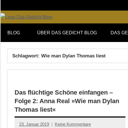
Zum
Inhalt
springen
Online-
DAS
Forum
BLOG
ÜBER DAS GEDICHT BLOG
DAS GE
von
GEDICHT
DAS
GEDICHT.
blog
Schlagwort:
Wie man Dylan Thomas liest
Zeitschrift
für
Lyrik,
Essay
und
Das flüchtige Schöne einfangen –
Kritik
Folge 2: Anna Real »Wie man Dylan
Thomas liest«
23. Januar 2019
Keine Kommentare
Anton