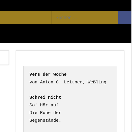
Facebook
Twitter
Youtube
Feed
Suchen
Suc
nach:
Vers der Woche
Schrei nicht
So! Hör auf

Die Ruhe der

Gegenstände.
