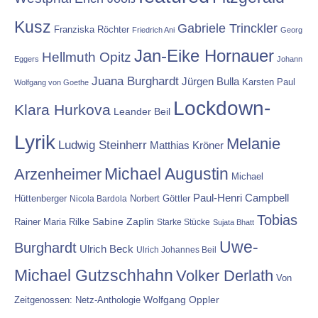
Kusz
Gabriele Trinckler
Franziska Röchter
Friedrich Ani
Georg
Jan-Eike Hornauer
Hellmuth Opitz
Eggers
Johann
Juana Burghardt
Jürgen Bulla
Karsten Paul
Wolfgang von Goethe
Lockdown-
Klara Hurkova
Leander Beil
Lyrik
Melanie
Ludwig Steinherr
Matthias Kröner
Michael Augustin
Arzenheimer
Michael
Paul-Henri Campbell
Hüttenberger
Nicola Bardola
Norbert Göttler
Tobias
Rainer Maria Rilke
Sabine Zaplin
Starke Stücke
Sujata Bhatt
Uwe-
Burghardt
Ulrich Beck
Ulrich Johannes Beil
Michael Gutzschhahn
Volker Derlath
Von
Wolfgang Oppler
Zeitgenossen: Netz-Anthologie