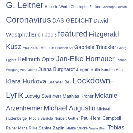
G. Leitner
Babette Werth
Christophe Fricker
Christoph Leisten
Coronavirus
DAS GEDICHT
David
featured
Fitzgerald
Westphal
Erich Jooß
Kusz
Gabriele Trinckler
Franziska Röchter
Friedrich Ani
Georg
Jan-Eike Hornauer
Hellmuth Opitz
Eggers
Johann
Juana Burghardt
Jürgen Bulla
Karsten Paul
Wolfgang von Goethe
Lockdown-
Klara Hurkova
Leander Beil
Lyrik
Melanie
Ludwig Steinherr
Matthias Kröner
Michael Augustin
Arzenheimer
Michael
Paul-Henri Campbell
Hüttenberger
Nicola Bardola
Norbert Göttler
Tobias
Rainer Maria Rilke
Sabine Zaplin
Starke Stücke
Sujata Bhatt