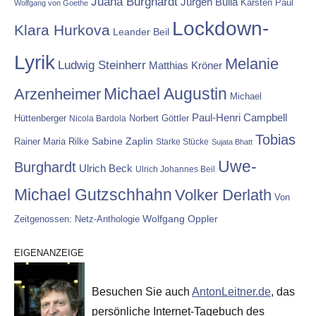
Juana Burghardt
Jürgen Bulla
Karsten Paul
Wolfgang von Goethe
Lockdown-
Klara Hurkova
Leander Beil
Lyrik
Melanie
Ludwig Steinherr
Matthias Kröner
Michael Augustin
Arzenheimer
Michael
Paul-Henri Campbell
Hüttenberger
Nicola Bardola
Norbert Göttler
Tobias
Rainer Maria Rilke
Sabine Zaplin
Starke Stücke
Sujata Bhatt
Uwe-
Burghardt
Ulrich Beck
Ulrich Johannes Beil
Michael Gutzschhahn
Volker Derlath
Von
Wolfgang Oppler
Zeitgenossen: Netz-Anthologie
EIGENANZEIGE
Besuchen Sie auch
AntonLeitner.de
, das
persönliche Internet-Tagebuch des