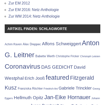
Zur EM 2012
Zur EM 2016: Netz-Anthologie
Zur WM 2014: Netz-Anthologie
ARTIKEL FINDEN: SCHLAGWORTE
Anton
Alfons Schweiggert
Alex Dreppec
Achim Raven
G. Leitner
Babette Werth
Christophe Fricker
Christoph Leisten
Coronavirus
DAS GEDICHT
David
featured
Fitzgerald
Westphal
Erich Jooß
Kusz
Gabriele Trinckler
Franziska Röchter
Friedrich Ani
Georg
Jan-Eike Hornauer
Hellmuth Opitz
Eggers
Johann