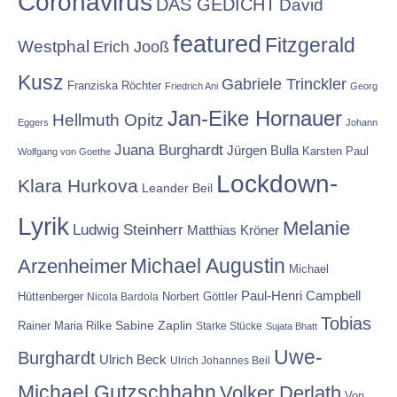
Coronavirus
DAS GEDICHT
David
featured
Fitzgerald
Westphal
Erich Jooß
Kusz
Gabriele Trinckler
Franziska Röchter
Friedrich Ani
Georg
Jan-Eike Hornauer
Hellmuth Opitz
Eggers
Johann
Juana Burghardt
Jürgen Bulla
Karsten Paul
Wolfgang von Goethe
Lockdown-
Klara Hurkova
Leander Beil
Lyrik
Melanie
Ludwig Steinherr
Matthias Kröner
Michael Augustin
Arzenheimer
Michael
Paul-Henri Campbell
Hüttenberger
Nicola Bardola
Norbert Göttler
Tobias
Rainer Maria Rilke
Sabine Zaplin
Starke Stücke
Sujata Bhatt
Uwe-
Burghardt
Ulrich Beck
Ulrich Johannes Beil
Michael Gutzschhahn
Volker Derlath
Von