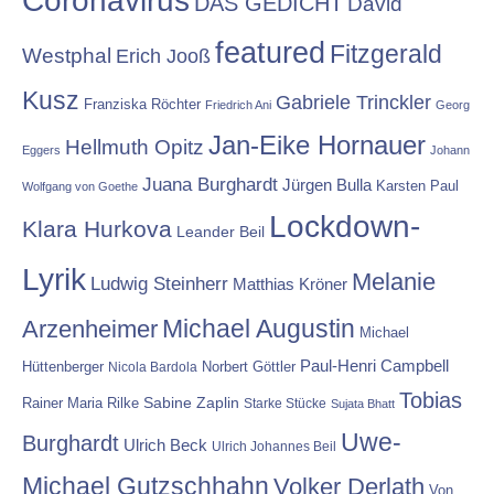
DAS GEDICHT
David
featured
Fitzgerald
Westphal
Erich Jooß
Kusz
Gabriele Trinckler
Franziska Röchter
Friedrich Ani
Georg
Jan-Eike Hornauer
Hellmuth Opitz
Eggers
Johann
Juana Burghardt
Jürgen Bulla
Karsten Paul
Wolfgang von Goethe
Lockdown-
Klara Hurkova
Leander Beil
Lyrik
Melanie
Ludwig Steinherr
Matthias Kröner
Michael Augustin
Arzenheimer
Michael
Paul-Henri Campbell
Hüttenberger
Nicola Bardola
Norbert Göttler
Tobias
Rainer Maria Rilke
Sabine Zaplin
Starke Stücke
Sujata Bhatt
Uwe-
Burghardt
Ulrich Beck
Ulrich Johannes Beil
Michael Gutzschhahn
Volker Derlath
Von