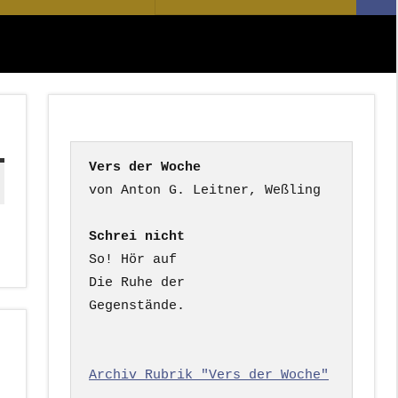
Suc
nach:
Vers der Woche
Schrei nicht
So! Hör auf

Die Ruhe der

Gegenstände.

Archiv Rubrik "Vers der Woche"