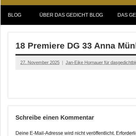
Online-
DAS
Forum
BLOG
ÜBER DAS GEDICHT BLOG
DAS GE
von
GEDICHT
DAS
GEDICHT.
blog
Zeitschrift
18 Premiere DG 33 Anna Mün
für
Lyrik,
27. November 2025
Jan-Eike Hornauer für dasgedichtb
Essay
und
Kritik
Schreibe einen Kommentar
Deine E-Mail-Adresse wird nicht veröffentlicht.
Erforderl