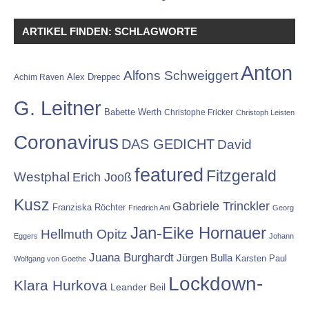
ARTIKEL FINDEN: SCHLAGWORTE
Anton
Alfons Schweiggert
Alex Dreppec
Achim Raven
G. Leitner
Babette Werth
Christophe Fricker
Christoph Leisten
Coronavirus
DAS GEDICHT
David
featured
Fitzgerald
Westphal
Erich Jooß
Kusz
Gabriele Trinckler
Franziska Röchter
Friedrich Ani
Georg
Jan-Eike Hornauer
Hellmuth Opitz
Eggers
Johann
Juana Burghardt
Jürgen Bulla
Karsten Paul
Wolfgang von Goethe
Lockdown-
Klara Hurkova
Leander Beil