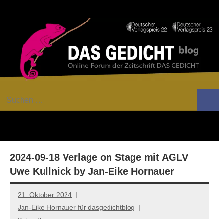
Zum
Facebook
Twitter
Youtube
Fee
Inhalt
springen
DAS
Online-
Suchen
Forum
Such
GEDICHT
nach:
von
DAS
blog
GEDICHT.
Zeitschrift
2024-09-18 Verlage on Stage mit AGLV
für
Lyrik,
Uwe Kullnick by Jan-Eike Hornauer
Essay
und
21. Oktober 2024
Kritik
Jan-Eike Hornauer für dasgedichtblog