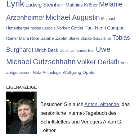
Lyrik
Melanie
Ludwig Steinherr
Matthias Kröner
Michael Augustin
Arzenheimer
Michael
Paul-Henri Campbell
Hüttenberger
Nicola Bardola
Norbert Göttler
Tobias
Rainer Maria Rilke
Sabine Zaplin
Starke Stücke
Sujata Bhatt
Uwe-
Burghardt
Ulrich Beck
Ulrich Johannes Beil
Michael Gutzschhahn
Volker Derlath
Von
Wolfgang Oppler
Zeitgenossen: Netz-Anthologie
EIGENANZEIGE
Besuchen Sie auch
AntonLeitner.de
, das
persönliche Internet-Tagebuch des
Schriftstellers und Verlegers Anton G.
Leitner.