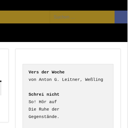
Facebook
Twitter
Youtube
Feed
Suchen
Suc
nach:
Vers der Woche
Schrei nicht
So! Hör auf

Die Ruhe der

Gegenstände.
