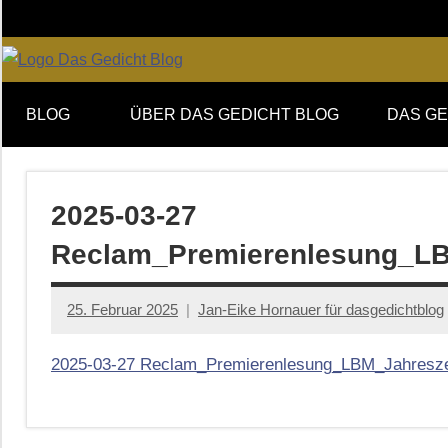
Zum
Inhalt
springen
Online-
DAS
Forum
BLOG
ÜBER DAS GEDICHT BLOG
DAS GE
von
GEDICHT
DAS
GEDICHT.
blog
Zeitschrift
2025-03-27
für
Reclam_Premierenlesung_LB
Lyrik,
Essay
und
25. Februar 2025
Jan-Eike Hornauer für dasgedichtblog
Kritik
2025-03-27 Reclam_Premierenlesung_LBM_Jahreszei