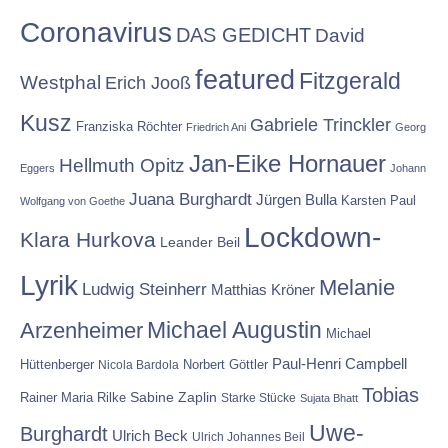
Coronavirus
DAS GEDICHT
David
featured
Fitzgerald
Westphal
Erich Jooß
Kusz
Gabriele Trinckler
Franziska Röchter
Friedrich Ani
Georg
Jan-Eike Hornauer
Hellmuth Opitz
Eggers
Johann
Juana Burghardt
Jürgen Bulla
Karsten Paul
Wolfgang von Goethe
Lockdown-
Klara Hurkova
Leander Beil
Lyrik
Melanie
Ludwig Steinherr
Matthias Kröner
Michael Augustin
Arzenheimer
Michael
Paul-Henri Campbell
Hüttenberger
Nicola Bardola
Norbert Göttler
Tobias
Rainer Maria Rilke
Sabine Zaplin
Starke Stücke
Sujata Bhatt
Uwe-
Burghardt
Ulrich Beck
Ulrich Johannes Beil